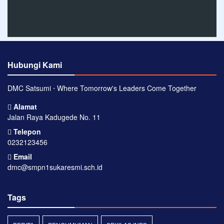
Hubungi Kami
DMC Satsumi ⋅ Where Tomorrow's Leaders Come Together
Alamat
Jalan Raya Kadugede No. 11
Telepon
0232123456
Email
dmc@smpn1sukaresmi.sch.id
Tags