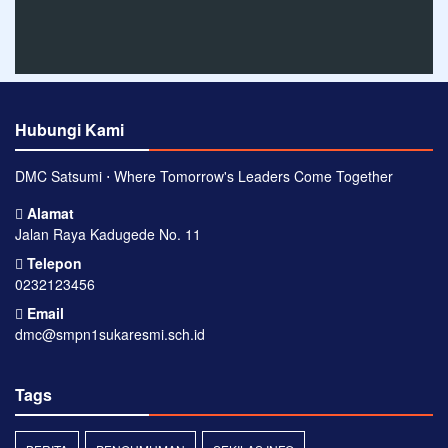
Hubungi Kami
DMC Satsumi ⋅ Where Tomorrow's Leaders Come Together
Alamat
Jalan Raya Kadugede No. 11
Telepon
0232123456
Email
dmc@smpn1sukaresmi.sch.id
Tags