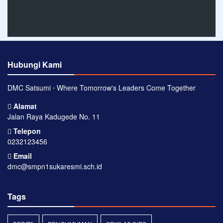
Hubungi Kami
DMC Satsumi ⋅ Where Tomorrow's Leaders Come Together
Alamat
Jalan Raya Kadugede No. 11
Telepon
0232123456
Email
dmc@smpn1sukaresmi.sch.id
Tags