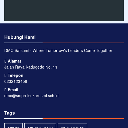
Hubungi Kami
DMC Satsumi ⋅ Where Tomorrow's Leaders Come Together
Alamat
Jalan Raya Kadugede No. 11
Telepon
0232123456
Email
dmc@smpn1sukaresmi.sch.id
Tags