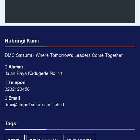
Hubungi Kami
DMC Satsumi ⋅ Where Tomorrow's Leaders Come Together
Alamat
Jalan Raya Kadugede No. 11
Telepon
0232123456
Email
dmc@smpn1sukaresmi.sch.id
Tags