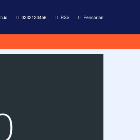
h.id
0232123456
RSS
Pencarian