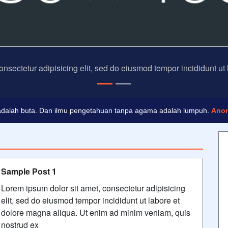
onsectetur adipisicing elit, sed do eiusmod tempor incididunt ut
dalah buta. Dan ilmu pengetahuan tanpa agama adalah lumpuh.
Ano
 masa depan. Hari esok untuk orang-orang yang telah mempersiapkan d
Sample Post 1
Lorem ipsum dolor sit amet, consectetur adipisicing
elit, sed do eiusmod tempor incididunt ut labore et
dolore magna aliqua. Ut enim ad minim veniam, quis
nostrud ex