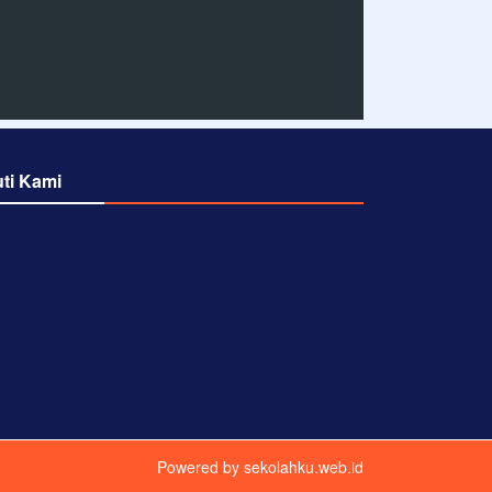
uti Kami
Powered by
sekolahku.web.id