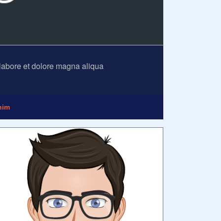
 labore et dolore magna aliqua
nim
irinya hari ini.
Anonim