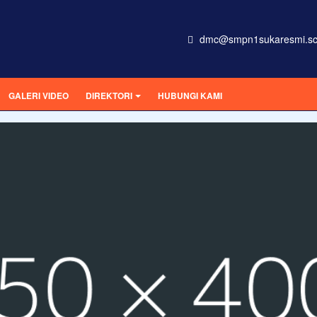
dmc@smpn1sukaresmi.sc
GALERI VIDEO
DIREKTORI
HUBUNGI KAMI