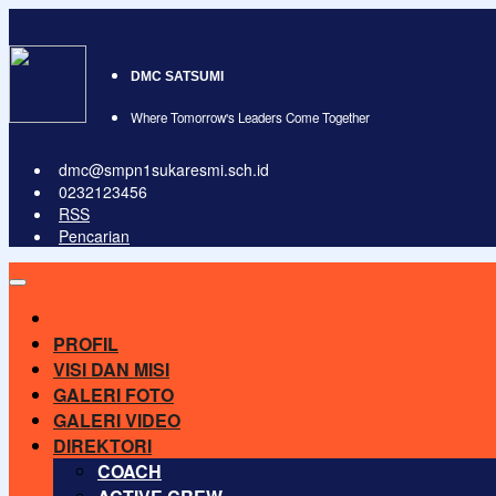
DMC SATSUMI
Where Tomorrow's Leaders Come Together
dmc@smpn1sukaresmi.sch.id
0232123456
RSS
Pencarian
PROFIL
VISI DAN MISI
GALERI FOTO
GALERI VIDEO
DIREKTORI
COACH