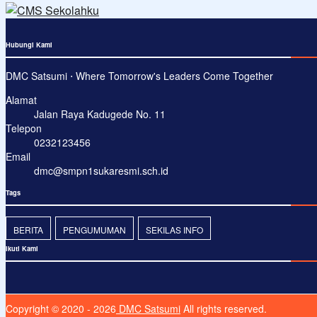
Hubungi Kami
DMC Satsumi ⋅ Where Tomorrow's Leaders Come Together
Alamat
Jalan Raya Kadugede No. 11
Telepon
0232123456
Email
dmc@smpn1sukaresmi.sch.id
Tags
BERITA
PENGUMUMAN
SEKILAS INFO
Ikuti Kami
Copyright © 2020 - 2026
DMC Satsumi
All rights reserved.