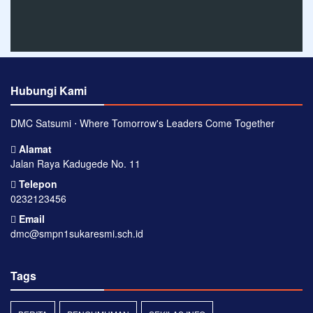
Hubungi Kami
DMC Satsumi ⋅ Where Tomorrow's Leaders Come Together
Alamat
Jalan Raya Kadugede No. 11
Telepon
0232123456
Email
dmc@smpn1sukaresmi.sch.id
Tags