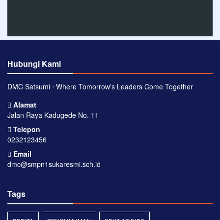
Hubungi Kami
DMC Satsumi ⋅ Where Tomorrow's Leaders Come Together
Alamat
Jalan Raya Kadugede No. 11
Telepon
0232123456
Email
dmc@smpn1sukaresmi.sch.id
Tags