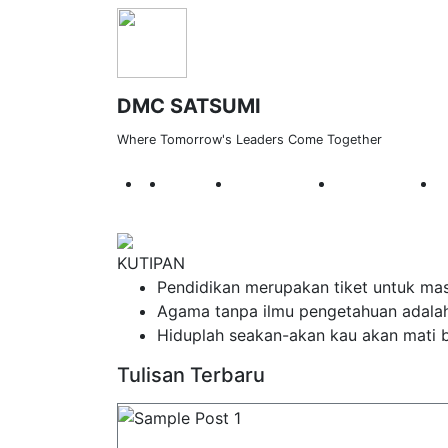
DMC SATSUMI
Where Tomorrow's Leaders Come Together
Lorem ipsum dolor si
PROFIL
VISI DAN MISI
GALERI FOTO
KUTIPAN
Pendidikan merupakan tiket untuk mas
Agama tanpa ilmu pengetahuan adala
Hiduplah seakan-akan kau akan mati b
Tulisan Terbaru