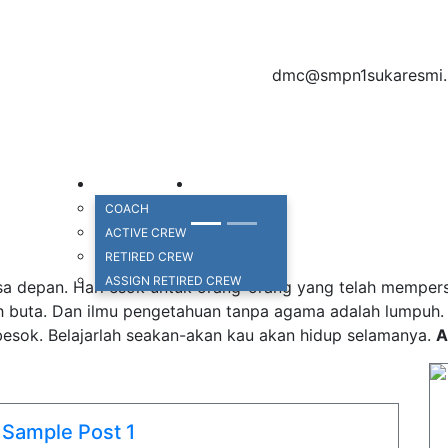
dmc@smpn1sukaresmi.s
t amet, consectetur adipisicing elit, sed do eiusmod tempor
et dolore magna aliqua
GALERI VIDEO
DIREKTORI
HUBUNGI KAMI
COACH
ACTIVE CREW
RETIRED CREW
ASSIGN RETIRED CREW
a depan. Hari esok untuk orang-orang yang telah mempersia
h buta. Dan ilmu pengetahuan tanpa agama adalah lumpuh
esok. Belajarlah seakan-akan kau akan hidup selamanya.
A
Sample Post 1