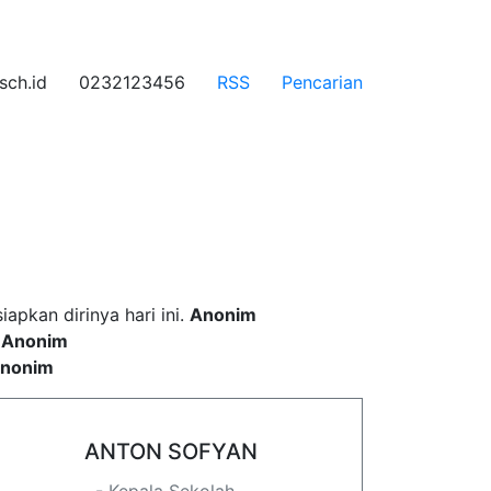
ch.id
0232123456
RSS
Pencarian
 incididunt ut labore
pkan dirinya hari ini.
Anonim
.
Anonim
nonim
ANTON SOFYAN