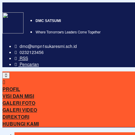
DMC SATSUMI
Where Tomorrow's Leaders Come Together
dmc@smpn1sukaresmi.sch.id
0232123456
RSS
Pencarian
PROFIL
VISI DAN MISI
GALERI FOTO
GALERI VIDEO
DIREKTORI
HUBUNGI KAMI