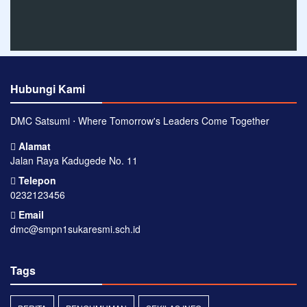
Hubungi Kami
DMC Satsumi ⋅ Where Tomorrow's Leaders Come Together
Alamat
Jalan Raya Kadugede No. 11
Telepon
0232123456
Email
dmc@smpn1sukaresmi.sch.id
Tags