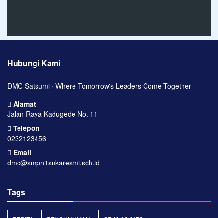
Hubungi Kami
DMC Satsumi ⋅ Where Tomorrow's Leaders Come Together
Alamat
Jalan Raya Kadugede No. 11
Telepon
0232123456
Email
dmc@smpn1sukaresmi.sch.id
Tags