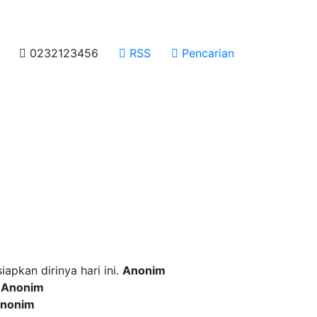
0232123456
RSS
Pencarian
 incididunt ut labore
pkan dirinya hari ini.
Anonim
.
Anonim
nonim