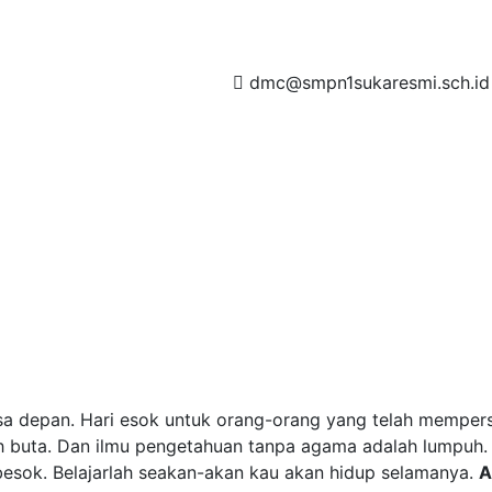
dmc@smpn1sukaresmi.sch.id
t amet, consectetur adipisicing elit, sed do eiusmod tempor
et dolore magna aliqua
a depan. Hari esok untuk orang-orang yang telah mempersia
h buta. Dan ilmu pengetahuan tanpa agama adalah lumpuh
esok. Belajarlah seakan-akan kau akan hidup selamanya.
A