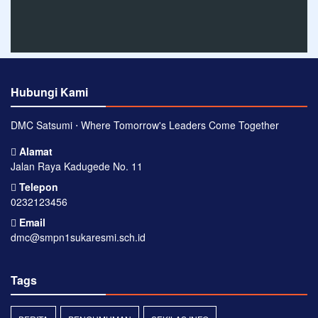
Hubungi Kami
DMC Satsumi ⋅ Where Tomorrow's Leaders Come Together
Alamat
Jalan Raya Kadugede No. 11
Telepon
0232123456
Email
dmc@smpn1sukaresmi.sch.id
Tags