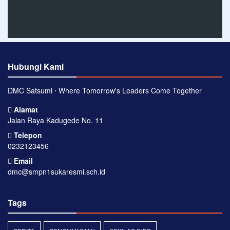
Hubungi Kami
DMC Satsumi ⋅ Where Tomorrow's Leaders Come Together
Alamat
Jalan Raya Kadugede No. 11
Telepon
0232123456
Email
dmc@smpn1sukaresmi.sch.id
Tags