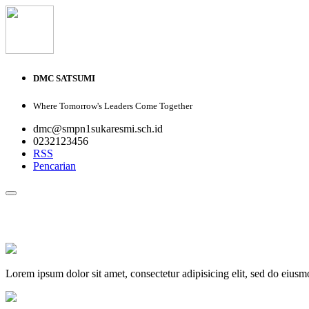
DMC SATSUMI
Where Tomorrow's Leaders Come Together
dmc@smpn1sukaresmi.sch.id
0232123456
RSS
Pencarian
PROFIL
VISI DAN MISI
GALERI FOTO
GALERI VIDEO
D
Lorem ipsum dolor sit amet, consectetur adipisicing elit, sed do eius