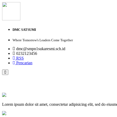
DMC SATSUMI
Where Tomorrow's Leaders Come Together
dmc@smpn1sukaresmi.sch.id
0232123456
RSS
Pencarian
PROFIL
VISI DAN MISI
GALERI FOTO
GALERI VIDEO
Lorem ipsum dolor sit amet, consectetur adipisicing elit, sed do eius