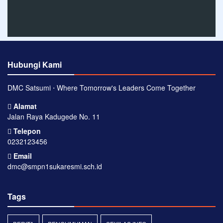
Hubungi Kami
DMC Satsumi ⋅ Where Tomorrow's Leaders Come Together
Alamat
Jalan Raya Kadugede No. 11
Telepon
0232123456
Email
dmc@smpn1sukaresmi.sch.id
Tags