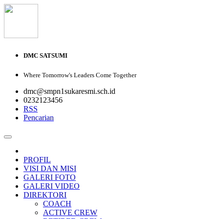
DMC SATSUMI
Where Tomorrow's Leaders Come Together
dmc@smpn1sukaresmi.sch.id
0232123456
RSS
Pencarian
PROFIL
VISI DAN MISI
GALERI FOTO
GALERI VIDEO
DIREKTORI
COACH
ACTIVE CREW