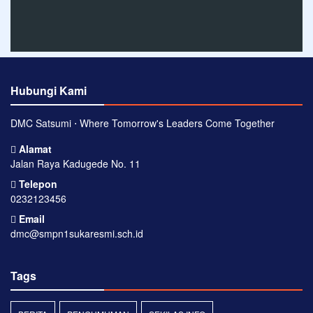
Hubungi Kami
DMC Satsumi ⋅ Where Tomorrow's Leaders Come Together
Alamat
Jalan Raya Kadugede No. 11
Telepon
0232123456
Email
dmc@smpn1sukaresmi.sch.id
Tags