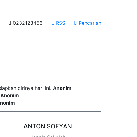
0232123456
RSS
Pencarian
 incididunt ut labore
pkan dirinya hari ini.
Anonim
.
Anonim
nonim
ANTON SOFYAN