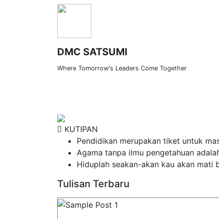
DMC SATSUMI
Where Tomorrow's Leaders Come Together
Lorem ipsum dolor si
PROFIL
VISI DAN MISI
GALERI FOTO
KUTIPAN
Pendidikan merupakan tiket untuk mas
Agama tanpa ilmu pengetahuan adala
Hiduplah seakan-akan kau akan mati b
Tulisan Terbaru