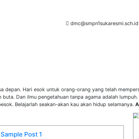
dmc@smpn1sukaresmi.sch.id
t amet, consectetur adipisicing elit, sed do eiusmod tempor
et dolore magna aliqua
GALERI VIDEO
DIREKTORI
HUBUNGI KAMI
a depan. Hari esok untuk orang-orang yang telah mempersia
h buta. Dan ilmu pengetahuan tanpa agama adalah lumpuh
esok. Belajarlah seakan-akan kau akan hidup selamanya.
A
Sample Post 1