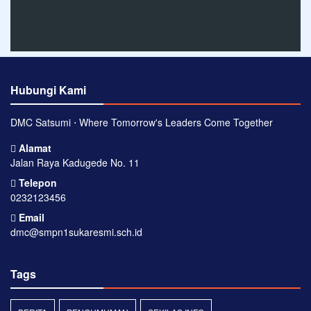
Hubungi Kami
DMC Satsumi ⋅ Where Tomorrow's Leaders Come Together
Alamat
Jalan Raya Kadugede No. 11
Telepon
0232123456
Email
dmc@smpn1sukaresmi.sch.id
Tags