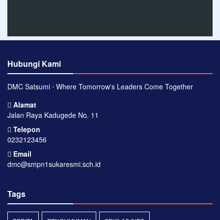
Hubungi Kami
DMC Satsumi ⋅ Where Tomorrow's Leaders Come Together
Alamat
Jalan Raya Kadugede No. 11
Telepon
0232123456
Email
dmc@smpn1sukaresmi.sch.id
Tags