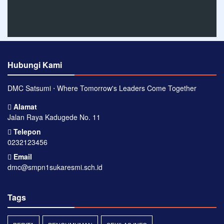
Hubungi Kami
DMC Satsumi ⋅ Where Tomorrow's Leaders Come Together
Alamat
Jalan Raya Kadugede No. 11
Telepon
0232123456
Email
dmc@smpn1sukaresmi.sch.id
Tags