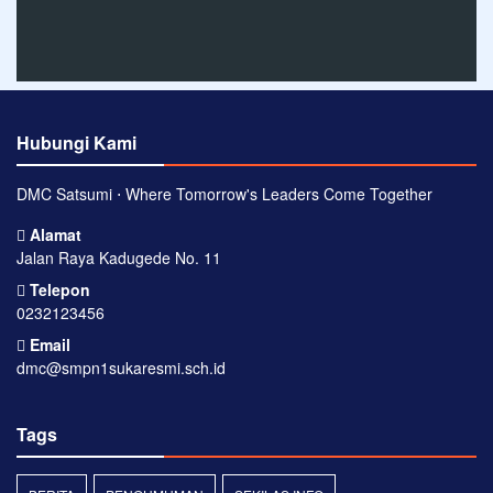
Hubungi Kami
DMC Satsumi ⋅ Where Tomorrow's Leaders Come Together
Alamat
Jalan Raya Kadugede No. 11
Telepon
0232123456
Email
dmc@smpn1sukaresmi.sch.id
Tags