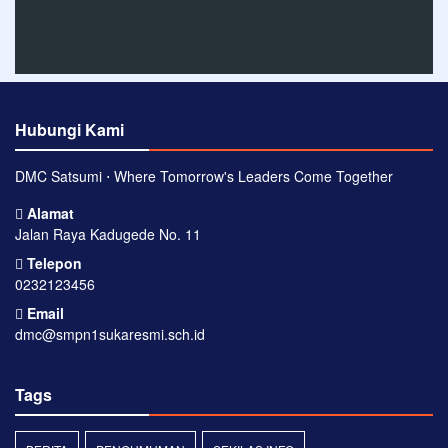
Hubungi Kami
DMC Satsumi ⋅ Where Tomorrow's Leaders Come Together
Alamat
Jalan Raya Kadugede No. 11
Telepon
0232123456
Email
dmc@smpn1sukaresmi.sch.id
Tags