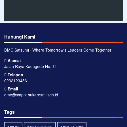
Hubungi Kami
DMC Satsumi ⋅ Where Tomorrow's Leaders Come Together
Alamat
Jalan Raya Kadugede No. 11
Telepon
0232123456
Email
dmc@smpn1sukaresmi.sch.id
Tags