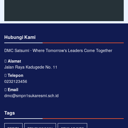
Hubungi Kami
DMC Satsumi ⋅ Where Tomorrow's Leaders Come Together
Alamat
Jalan Raya Kadugede No. 11
Telepon
0232123456
Email
dmc@smpn1sukaresmi.sch.id
Tags