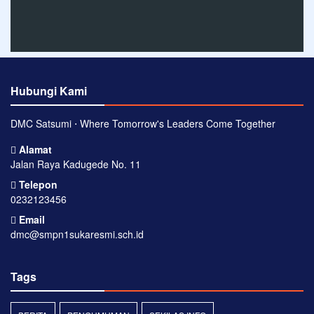
Hubungi Kami
DMC Satsumi ⋅ Where Tomorrow's Leaders Come Together
Alamat
Jalan Raya Kadugede No. 11
Telepon
0232123456
Email
dmc@smpn1sukaresmi.sch.id
Tags