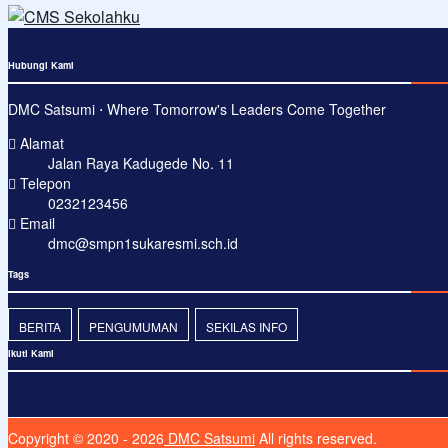
Hubungi Kami
DMC Satsumi ⋅ Where Tomorrow's Leaders Come Together
Alamat
Jalan Raya Kadugede No. 11
Telepon
0232123456
Email
dmc@smpn1sukaresmi.sch.id
Tags
BERITA
PENGUMUMAN
SEKILAS INFO
Ikuti Kami
Copyright © 2020 - 2026
DMC Satsumi
All rights reserved.