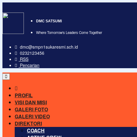
DMC SATSUMI
Where Tomorrow's Leaders Come Together
dmc@smpn1sukaresmi.sch.id
0232123456
RSS
Pencarian
PROFIL
VISI DAN MISI
GALERI FOTO
GALERI VIDEO
DIREKTORI
COACH