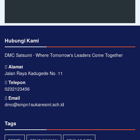
Hubungi Kami
DMC Satsumi ⋅ Where Tomorrow's Leaders Come Together
Alamat
Jalan Raya Kadugede No. 11
Telepon
0232123456
Email
dmc@smpn1sukaresmi.sch.id
Tags