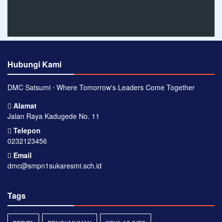
Hubungi Kami
DMC Satsumi ⋅ Where Tomorrow's Leaders Come Together
Alamat
Jalan Raya Kadugede No. 11
Telepon
0232123456
Email
dmc@smpn1sukaresmi.sch.id
Tags