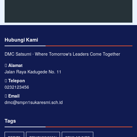
Hubungi Kami
DMC Satsumi ⋅ Where Tomorrow's Leaders Come Together
Alamat
Jalan Raya Kadugede No. 11
Telepon
0232123456
Email
dmc@smpn1sukaresmi.sch.id
Tags