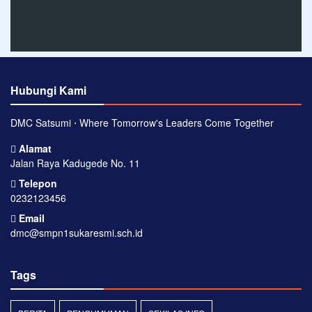
Hubungi Kami
DMC Satsumi ⋅ Where Tomorrow's Leaders Come Together
Alamat
Jalan Raya Kadugede No. 11
Telepon
0232123456
Email
dmc@smpn1sukaresmi.sch.id
Tags