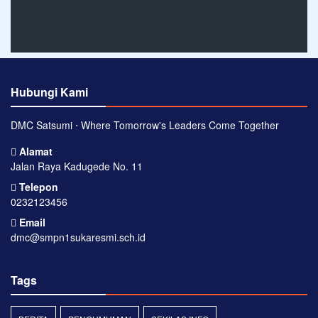
Hubungi Kami
DMC Satsumi ⋅ Where Tomorrow's Leaders Come Together
Alamat
Jalan Raya Kadugede No. 11
Telepon
0232123456
Email
dmc@smpn1sukaresmi.sch.id
Tags