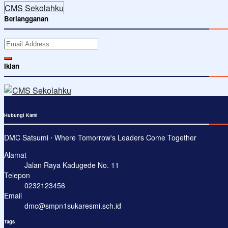
CMS Sekolahku
Berlangganan
Iklan
Hubungi Kami
DMC Satsumi ⋅ Where Tomorrow's Leaders Come Together
Alamat
Jalan Raya Kadugede No. 11
Telepon
0232123456
Email
dmc@smpn1sukaresmi.sch.id
Tags