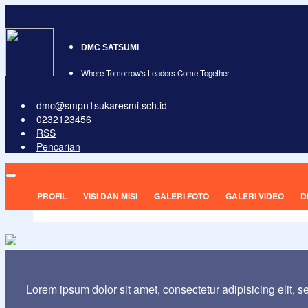
DMC SATSUMI
Where Tomorrow's Leaders Come Together
dmc@smpn1sukaresmi.sch.id
0232123456
RSS
Pencarian
PROFIL
VISI DAN MISI
GALERI FOTO
GALERI VIDEO
D
Lorem ipsum dolor sit amet, consectetur adipisicing elit, 