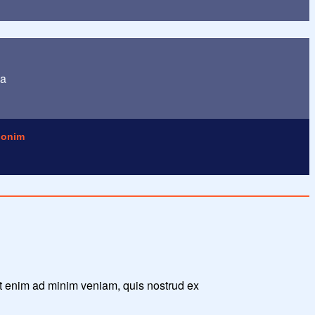
ua
onim
Ut enim ad minim veniam, quis nostrud ex