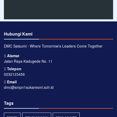
Hubungi Kami
DMC Satsumi ⋅ Where Tomorrow's Leaders Come Together
Alamat
Jalan Raya Kadugede No. 11
Telepon
0232123456
Email
dmc@smpn1sukaresmi.sch.id
Tags