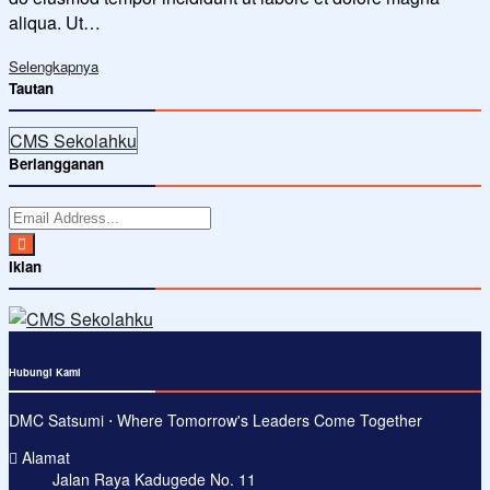
aliqua. Ut…
Selengkapnya
Tautan
CMS Sekolahku
Berlangganan
Iklan
Hubungi Kami
DMC Satsumi ⋅ Where Tomorrow's Leaders Come Together
Alamat
Jalan Raya Kadugede No. 11