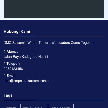
Hubungi Kami
DMC Satsumi ⋅ Where Tomorrow's Leaders Come Together
Alamat
Jalan Raya Kadugede No. 11
Telepon
0232123456
Email
dmc@smpn1sukaresmi.sch.id
Tags