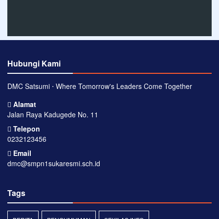
Hubungi Kami
DMC Satsumi ⋅ Where Tomorrow's Leaders Come Together
Alamat
Jalan Raya Kadugede No. 11
Telepon
0232123456
Email
dmc@smpn1sukaresmi.sch.id
Tags