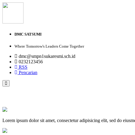
DMC SATSUMI
Where Tomorrow's Leaders Come Together
dmc@smpn1sukaresmi.sch.id
0232123456
RSS
Pencarian
PROFIL
VISI DAN MISI
GALERI FOTO
GALERI VIDEO
Lorem ipsum dolor sit amet, consectetur adipisicing elit, sed do eius