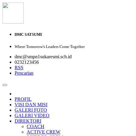
DMC SATSUMI
Where Tomorrow's Leaders Come Together
dmc@smpn1sukaresmi.sch.id
0232123456
RSS
Pencarian
PROFIL
VISI DAN MISI
GALERI FOTO
GALERI VIDEO
DIREKTORI
COACH
ACTIVE CREW