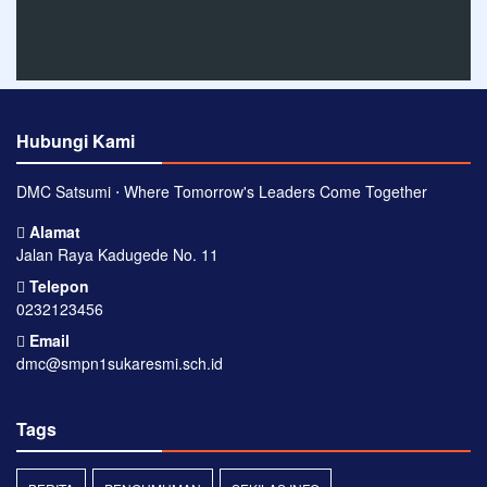
Hubungi Kami
DMC Satsumi ⋅ Where Tomorrow's Leaders Come Together
Alamat
Jalan Raya Kadugede No. 11
Telepon
0232123456
Email
dmc@smpn1sukaresmi.sch.id
Tags