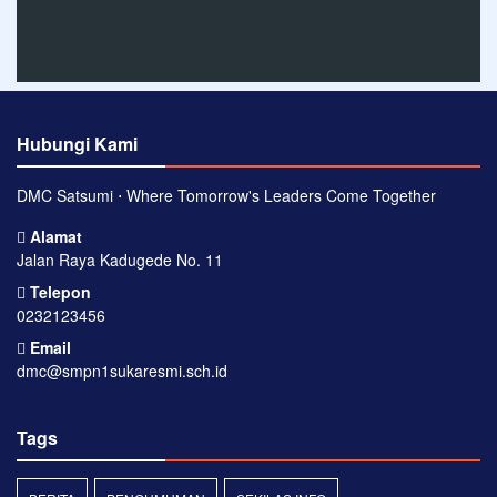
Hubungi Kami
DMC Satsumi ⋅ Where Tomorrow's Leaders Come Together
Alamat
Jalan Raya Kadugede No. 11
Telepon
0232123456
Email
dmc@smpn1sukaresmi.sch.id
Tags