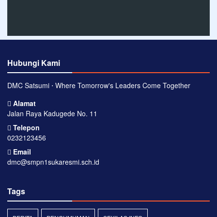
Hubungi Kami
DMC Satsumi ⋅ Where Tomorrow's Leaders Come Together
Alamat
Jalan Raya Kadugede No. 11
Telepon
0232123456
Email
dmc@smpn1sukaresmi.sch.id
Tags