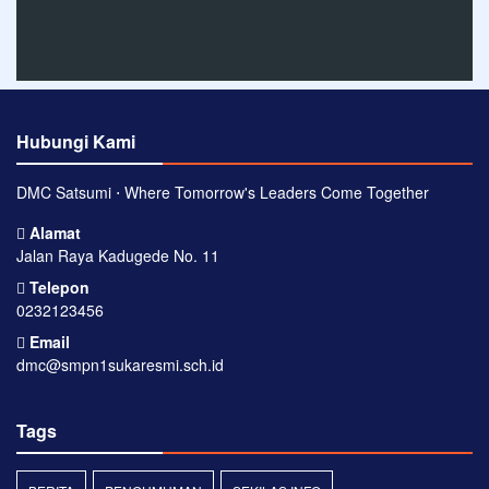
Hubungi Kami
DMC Satsumi ⋅ Where Tomorrow's Leaders Come Together
Alamat
Jalan Raya Kadugede No. 11
Telepon
0232123456
Email
dmc@smpn1sukaresmi.sch.id
Tags