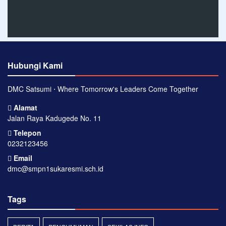
Hubungi Kami
DMC Satsumi ⋅ Where Tomorrow's Leaders Come Together
Alamat
Jalan Raya Kadugede No. 11
Telepon
0232123456
Email
dmc@smpn1sukaresmi.sch.id
Tags