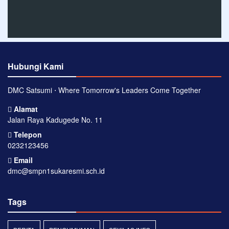
Hubungi Kami
DMC Satsumi ⋅ Where Tomorrow's Leaders Come Together
Alamat
Jalan Raya Kadugede No. 11
Telepon
0232123456
Email
dmc@smpn1sukaresmi.sch.id
Tags