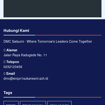
Hubungi Kami
DMC Satsumi ⋅ Where Tomorrow's Leaders Come Together
Alamat
Jalan Raya Kadugede No. 11
Telepon
0232123456
Email
dmc@smpn1sukaresmi.sch.id
Tags